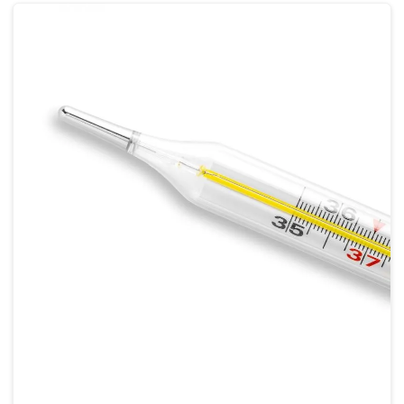
Calibração densímetro
Calibração de densímetro de vidro
Calibração de estufa
Calibração e manutenção de balanças
Calibração de micrômetro
Calibração de micrômetro externo
Calibração de micropipetas
Calibração de phmetro
Calibração de picnômetro
Calibração de pipeta
Calibração de pipeta volumétrica
Calibração de proveta
Instrumentos metrológicos