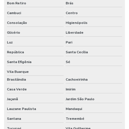
Bom Retiro
Brás
Cambuci
Centro
Consolação
Higienópolis
Glicério
Liberdade
Luz
Pari
República
Santa Cecília
Santa Efigênia
Sé
Vila Buarque
Brasilândia
Cachoeirinha
Casa Verde
Imirim
Jaçanã
Jardim São Paulo
Lauzane Paulista
Mandaqui
Santana
Tremembé
Tucuruvi
Vila Guilherme