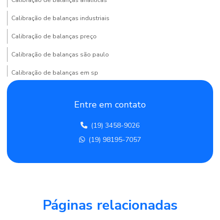
Calibração de balanças industriais
Calibração de balanças preço
Calibração de balanças são paulo
Calibração de balanças em sp
Calibração de balanças e termómetros
Entre em contato
Calibração de balão volumétrico
(19) 3458-9026
Calibração de becker
(19) 98195-7057
Calibração de bureta
Calibração de câmara fria
Calibração de centrífuga
Calibração de condutividade
Páginas relacionadas
Calibração de condutivímetro