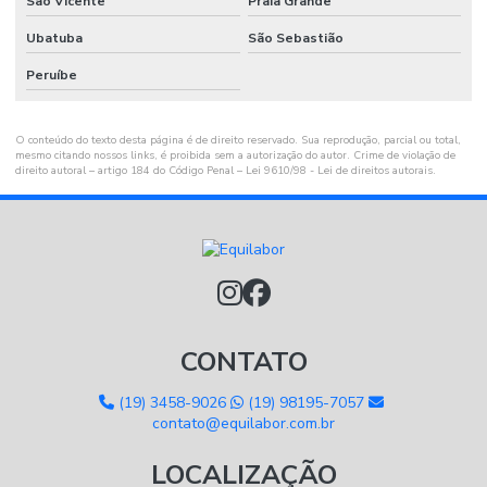
São Vicente
Praia Grande
Ubatuba
São Sebastião
Peruíbe
O conteúdo do texto desta página é de direito reservado. Sua reprodução, parcial ou total,
mesmo citando nossos links, é proibida sem a autorização do autor. Crime de violação de
direito autoral – artigo 184 do Código Penal –
Lei 9610/98 - Lei de direitos autorais
.
CONTATO
(19) 3458-9026
(19) 98195-7057
contato@equilabor.com.br
LOCALIZAÇÃO