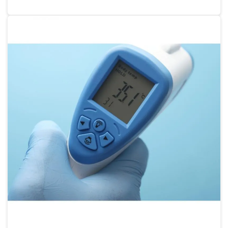
Calibração de proveta graduada
Calibração refratômetro
Calibração termo higrômetro digital
Calibração de termohigrômetro
Calibração de termohigrômetro sp
Calibração de termômetro
Calibração de termômetro digital
Calibração de termômetro espeto
Calibração de termômetro infravermelho
Calibração de termômetro a laser
Conserto de balança
Conserto de balança digital