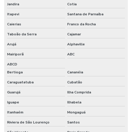
Jandira
Cotia
Itapevi
Santana de Parnaíba
Caierias
Franco da Rocha
Taboão da Serra
Cajamar
Arujá
Alphaville
Mairiporã
ABC
ABCD
Bertioga
Cananéia
Caraguatatuba
Cubatão
Guarujá
Ilha Comprida
Iguape
Ilhabela
Itanhaém
Mongaguá
Riviera de São Lourenço
Santos