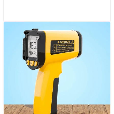
Instrumentos metrológicos
Instrumentos para laboratório
Instrumentos metrológicos termômetro
Manutenção de balança analítica
Manutenção de balança de precisão
Manutenção de balanças
Manutenção de balanças digitais
Manutenção de balanças eletrônicas
Manutenção de balanças industriais
Manutenção de balanças sp
Manutenção preventiva de balanças
Phmetro de bancada
Phmetro bancada valor