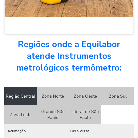
Phmetro comprar
Serviço de calibração de balança
Calibração de termômetro a laser
Serviço de calibração de termômetro digital
Regiões onde a Equilabor
atende Instrumentos
metrológicos termômetro:
Região Central
Zona Norte
Zona Oeste
Zona Sul
Grande São
Litoral de São
Zona Leste
Paulo
Paulo
Aclimação
Bela Vista