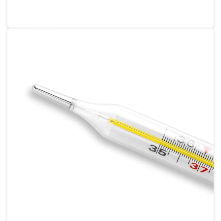
Serviço de calibração de termômetro digital
Conserto de balança digital sp
Conserto de balança industrial
Conserto de balanças eletrônicas
Empresa de calibração
Empresa de calibração de balança
Empresa de calibração de termohigrômetro
Empresa de calibração de termômetros
Empresa que faz calibração de balança
Empresas de manutenção de balanças
Empresas que fazem calibração de balanças
Instrumento metrológico temperatura
Instrumentos para laboratório