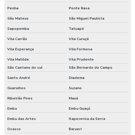
Penha
Ponte Rasa
São Mateus
São Miguel Paulista
Sapopemba
Tatuapé
Vila Carrão
Vila Curuçá
Vila Esperança
Vila Formosa
Vila Matilde
Vila Prudente
São Caetano do sul
São Bernardo do Campo
Santo André
Diadema
Guarulhos
Suzano
Ribeirão Pires
Mauá
Embu
Embu Guaçú
Embu das Artes
Itapecerica da Serra
Osasco
Barueri