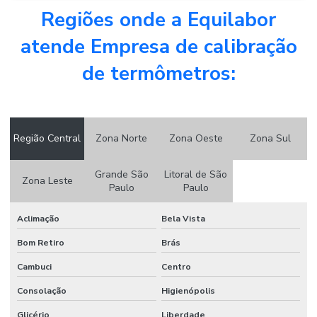
Phmetro bancada valor
Regiões onde a Equilabor
Phmetro comprar
atende Empresa de calibração
Serviço de calibração de balança
de termômetros:
Serviço de calibração de termômetro digital
Região Central
Zona Norte
Zona Oeste
Zona Sul
Grande São
Litoral de São
Zona Leste
Paulo
Paulo
Aclimação
Bela Vista
Bom Retiro
Brás
Cambuci
Centro
Consolação
Higienópolis
Glicério
Liberdade