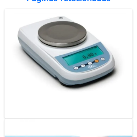
Calibração de condutivímetro
Calibração densímetro
Calibração de densímetro de vidro
Calibração de estufa
Calibração e manutenção de balanças
Calibração de micrômetro
Calibração de micrômetro externo
Calibração de micropipetas
Calibração de phmetro
Calibração de picnômetro
Calibração de balanças e termómetros
Calibração de pipeta
Calibração de pipeta volumétrica