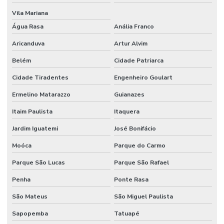
Vila Mariana
Água Rasa
Anália Franco
Aricanduva
Artur Alvim
Belém
Cidade Patriarca
Cidade Tiradentes
Engenheiro Goulart
Ermelino Matarazzo
Guianazes
Itaim Paulista
Itaquera
Jardim Iguatemi
José Bonifácio
Moóca
Parque do Carmo
Parque São Lucas
Parque São Rafael
Penha
Ponte Rasa
São Mateus
São Miguel Paulista
Sapopemba
Tatuapé