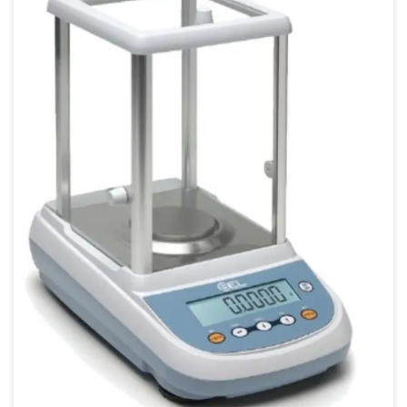
Conserto de balança digital
Conserto de balança digital sp
Conserto de balança industrial
Conserto de balanças eletrônicas
Empresa de calibração
Empresa de calibração de balança
Empresa de calibração de termohigrômetro
Empresa de calibração de termômetros
Empresa que faz calibração de balança
Empresas de manutenção de balanças
Empresas que fazem calibração de balanças
Instrumento metrológico temperatura