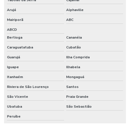
Arujá
Alphaville
Mairiporã
ABC
ABCD
Bertioga
Cananéia
Caraguatatuba
Cubatão
Guarujá
Ilha Comprida
Iguape
Ilhabela
Itanhaém
Mongaguá
Riviera de São Lourenço
Santos
São Vicente
Praia Grande
Ubatuba
São Sebastião
Peruíbe