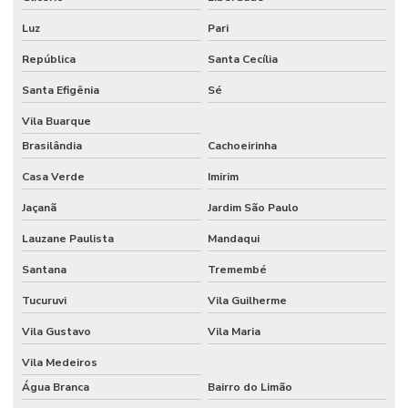
Luz
Pari
República
Santa Cecília
Santa Efigênia
Sé
Vila Buarque
Brasilândia
Cachoeirinha
Casa Verde
Imirim
Jaçanã
Jardim São Paulo
Lauzane Paulista
Mandaqui
Santana
Tremembé
Tucuruvi
Vila Guilherme
Vila Gustavo
Vila Maria
Vila Medeiros
Água Branca
Bairro do Limão