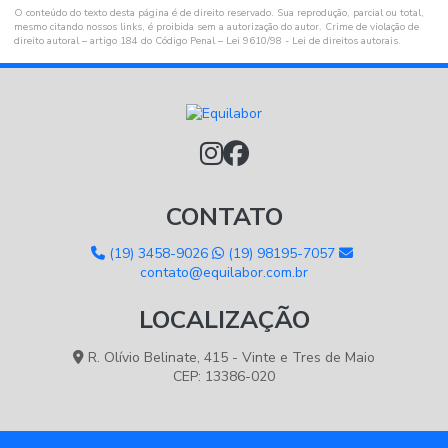
O conteúdo do texto desta página é de direito reservado. Sua reprodução, parcial ou total,
mesmo citando nossos links, é proibida sem a autorização do autor. Crime de violação de
direito autoral – artigo 184 do Código Penal –
Lei 9610/98 - Lei de direitos autorais
.
CONTATO
(19) 3458-9026
(19) 98195-7057
contato@equilabor.com.br
LOCALIZAÇÃO
R. Olívio Belinate, 415 - Vinte e Tres de Maio
CEP: 13386-020