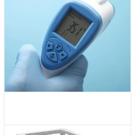
Calibração de proveta
Calibração de proveta graduada
Calibração refratômetro
Calibração termo higrômetro digital
Calibração de termohigrômetro
Calibração de termohigrômetro sp
Calibração de termômetro
Calibração de termômetro digital
Calibração de termômetro espeto
Calibração de termômetro infravermelho
Serviço de calibração de termômetro digital
Calibração de termômetro a laser
Conserto de balança