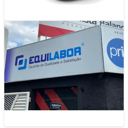
Instrumentos para laboratório
Serviço de calibração de balança
Instrumentos metrológicos
Instrumentos metrológicos termômetro
Manutenção de balança analítica
Manutenção de balança de precisão
Manutenção de balanças
Manutenção de balanças digitais
Manutenção de balanças eletrônicas
Manutenção de balanças industriais
Manutenção de balanças sp
Manutenção preventiva de balanças
Empresas que fazem calibração de balanças
Phmetro de bancada