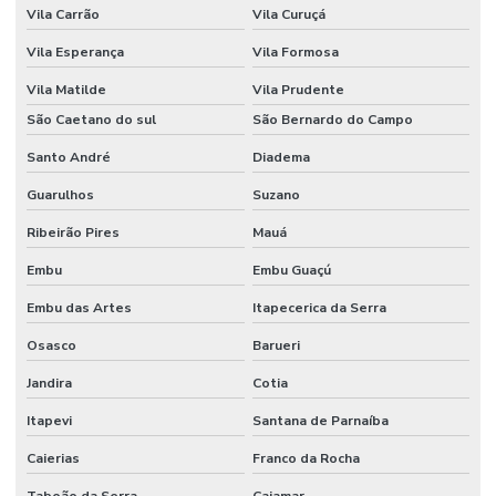
Vila Carrão
Vila Curuçá
Vila Esperança
Vila Formosa
Vila Matilde
Vila Prudente
São Caetano do sul
São Bernardo do Campo
Santo André
Diadema
Guarulhos
Suzano
Ribeirão Pires
Mauá
Embu
Embu Guaçú
Embu das Artes
Itapecerica da Serra
Osasco
Barueri
Jandira
Cotia
Itapevi
Santana de Parnaíba
Caierias
Franco da Rocha
Taboão da Serra
Cajamar