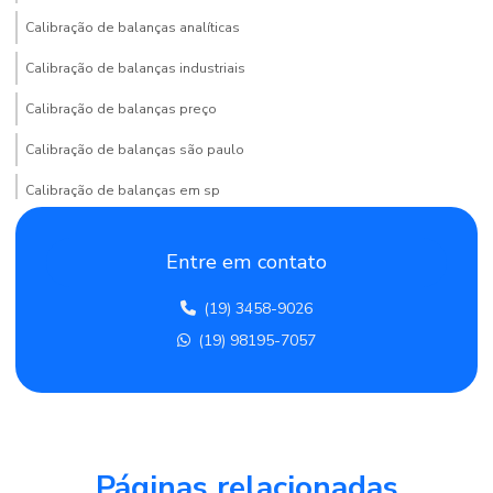
Calibração de balanças analíticas
Calibração de balanças industriais
Calibração de balanças preço
Calibração de balanças são paulo
Calibração de balanças em sp
Calibração de balanças e termómetros
Entre em contato
Calibração de balão volumétrico
(19) 3458-9026
Calibração de becker
(19) 98195-7057
Calibração de bureta
Calibração de câmara fria
Calibração de centrífuga
Calibração de condutividade
Páginas relacionadas