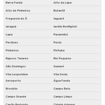
Barra Funda
Alto da Lapa
Alto de Pinheiros
Butantã
Freguesia do Ó
Jaguaré
Jaraguá
Jardim Bonfiglioli
Lapa
Pacaembú
Perdizes
Perús
Pinheiros
Pirituba
Raposo Tavares
Rio Pequeno
São Domingos
Sumaré
Vila Leopoldina
Vila Sonia
Aeroporto
Água Funda
Brooklin
Campo Belo
Campo Grande
Campo Limpo
Capão Redondo
Cidade Ademar