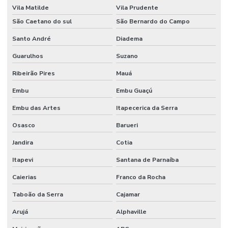
Vila Matilde
Vila Prudente
São Caetano do sul
São Bernardo do Campo
Santo André
Diadema
Guarulhos
Suzano
Ribeirão Pires
Mauá
Embu
Embu Guaçú
Embu das Artes
Itapecerica da Serra
Osasco
Barueri
Jandira
Cotia
Itapevi
Santana de Parnaíba
Caierias
Franco da Rocha
Taboão da Serra
Cajamar
Arujá
Alphaville