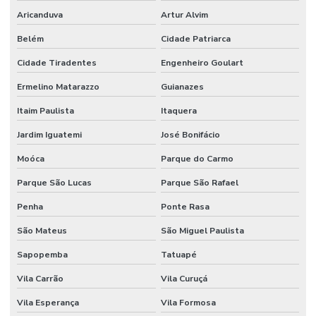
Aricanduva
Artur Alvim
Belém
Cidade Patriarca
Cidade Tiradentes
Engenheiro Goulart
Ermelino Matarazzo
Guianazes
Itaim Paulista
Itaquera
Jardim Iguatemi
José Bonifácio
Moóca
Parque do Carmo
Parque São Lucas
Parque São Rafael
Penha
Ponte Rasa
São Mateus
São Miguel Paulista
Sapopemba
Tatuapé
Vila Carrão
Vila Curuçá
Vila Esperança
Vila Formosa