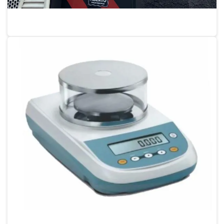
Calibração de picnômetro
Empresas que fazem calibração de balanças
Calibração de pipeta
Calibração de pipeta volumétrica
Calibração de proveta
Calibração de proveta graduada
Calibração refratômetro
Calibração termo higrômetro digital
Calibração de termohigrômetro
Calibração de termohigrômetro sp
Calibração de termômetro
Calibração de termômetro digital
Calibração de termômetro espeto
Calibração e manutenção de balanças