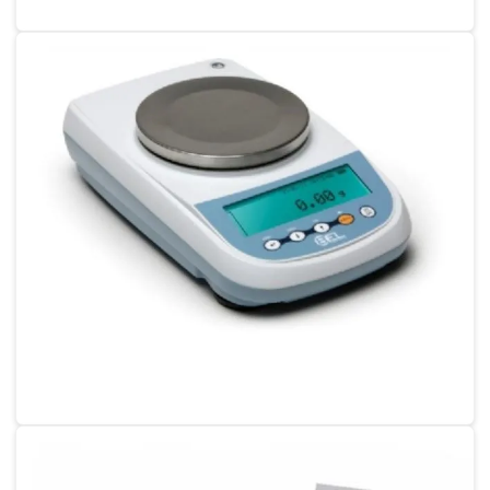
Calibração de termômetro infravermelho
Calibração de termômetro a laser
Conserto de balança
Conserto de balança digital
Conserto de balança digital sp
Conserto de balança industrial
Conserto de balanças eletrônicas
Empresa de calibração
Empresa de calibração de balança
Calibração de balanças e termómetros
Empresa de calibração de termohigrômetro
Empresa de calibração de termômetros
Empresa que faz calibração de balança