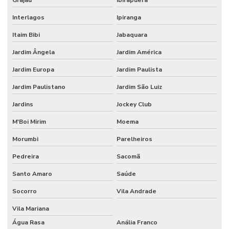
Grajaú
Ibirapuera
Interlagos
Ipiranga
Itaim Bibi
Jabaquara
Jardim Ângela
Jardim América
Jardim Europa
Jardim Paulista
Jardim Paulistano
Jardim São Luiz
Jardins
Jockey Club
M'Boi Mirim
Moema
Morumbi
Parelheiros
Pedreira
Sacomã
Santo Amaro
Saúde
Socorro
Vila Andrade
Vila Mariana
Água Rasa
Anália Franco