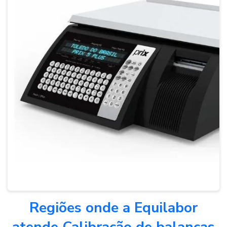
Empresas de manutenção de balanças
Empresas que fazem calibração de balanças
Instrumento metrológico temperatura
Instrumentos para laboratório
Instrumentos metrológicos
Instrumentos metrológicos termômetro
Manutenção de balança analítica
Manutenção de balança de precisão
Manutenção de balanças
Calibração de balanças são paulo
Manutenção de balanças digitais
Manutenção de balanças eletrônicas
Regiões onde a Equilabor
Manutenção de balanças industriais