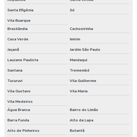
Santa Efigênia
Sé
Vila Buarque
Brasilândia
Cachoeirinha
Casa Verde
Imirim
Jaçanã
Jardim São Paulo
Lauzane Paulista
Mandaqui
Santana
Tremembé
Tucuruvi
Vila Guilherme
Vila Gustavo
Vila Maria
Vila Medeiros
Água Branca
Bairro do Limão
Barra Funda
Alto da Lapa
Alto de Pinheiros
Butantã