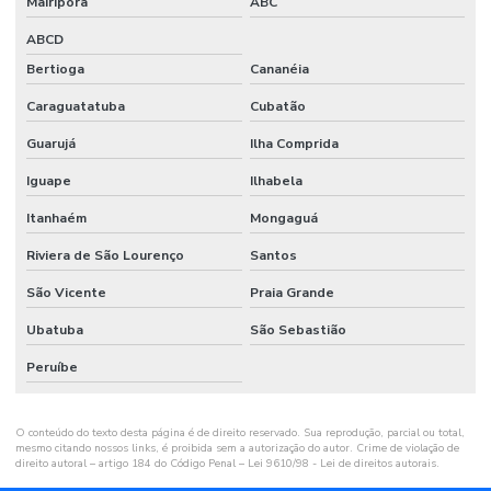
Mairiporã
ABC
ABCD
Bertioga
Cananéia
Caraguatatuba
Cubatão
Guarujá
Ilha Comprida
Iguape
Ilhabela
Itanhaém
Mongaguá
Riviera de São Lourenço
Santos
São Vicente
Praia Grande
Ubatuba
São Sebastião
Peruíbe
O conteúdo do texto desta página é de direito reservado. Sua reprodução, parcial ou total,
mesmo citando nossos links, é proibida sem a autorização do autor. Crime de violação de
direito autoral – artigo 184 do Código Penal –
Lei 9610/98 - Lei de direitos autorais
.