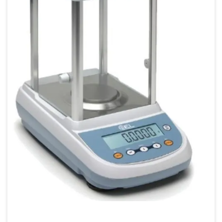
Calibração de estufa
Calibração e manutenção de balanças
Calibração de micrômetro
Calibração de micrômetro externo
Calibração de micropipetas
Calibração de phmetro
Calibração de picnômetro
Calibração de pipeta
Calibração de pipeta volumétrica
Calibração de proveta
Calibração de proveta graduada
Calibração refratômetro
Serviço de calibração de balança