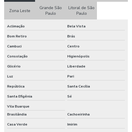
Grande São
Litoral de São
Zona Leste
Paulo
Paulo
Aclimação
Bela Vista
Bom Retiro
Brás
Cambuci
Centro
Consolação
Higienópolis
Glicério
Liberdade
Luz
Pari
República
Santa Cecília
Santa Efigênia
Sé
Vila Buarque
Brasilândia
Cachoeirinha
Casa Verde
Imirim