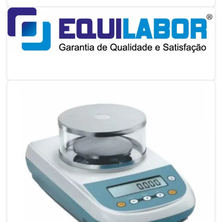
Calibração termo higrômetro digital
Calibração de termohigrômetro
Calibração de termohigrômetro sp
Calibração de termômetro
Empresa que faz calibração de balança
Calibração de termômetro digital
Calibração de termômetro espeto
Calibração de termômetro infravermelho
Calibração de termômetro a laser
Conserto de balança
Conserto de balança digital
Conserto de balança digital sp
Conserto de balança industrial