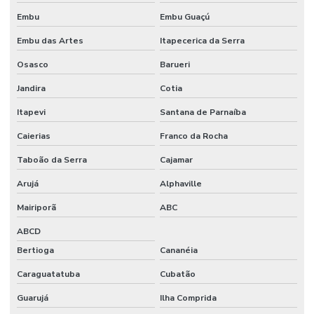
Embu
Embu Guaçú
Embu das Artes
Itapecerica da Serra
Osasco
Barueri
Jandira
Cotia
Itapevi
Santana de Parnaíba
Caierias
Franco da Rocha
Taboão da Serra
Cajamar
Arujá
Alphaville
Mairiporã
ABC
ABCD
Bertioga
Cananéia
Caraguatatuba
Cubatão
Guarujá
Ilha Comprida