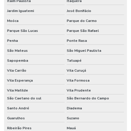
Itaim Paulista
Itaquera
Jardim Iguatemi
José Bonifácio
Moóca
Parque do Carmo
Parque São Lucas
Parque São Rafael
Penha
Ponte Rasa
São Mateus
São Miguel Paulista
Sapopemba
Tatuapé
Vila Carrão
Vila Curuçá
Vila Esperança
Vila Formosa
Vila Matilde
Vila Prudente
São Caetano do sul
São Bernardo do Campo
Santo André
Diadema
Guarulhos
Suzano
Ribeirão Pires
Mauá