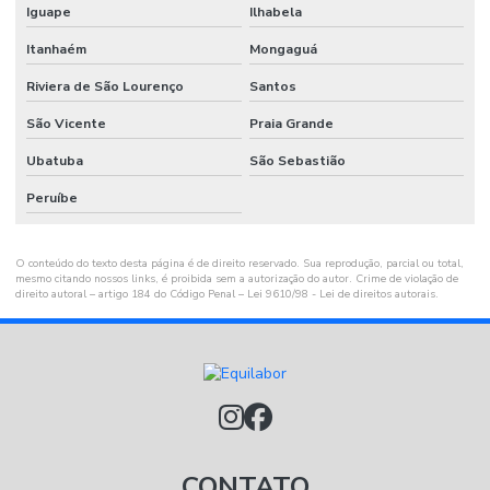
Iguape
Ilhabela
Itanhaém
Mongaguá
Riviera de São Lourenço
Santos
São Vicente
Praia Grande
Ubatuba
São Sebastião
Peruíbe
O conteúdo do texto desta página é de direito reservado. Sua reprodução, parcial ou total,
mesmo citando nossos links, é proibida sem a autorização do autor. Crime de violação de
direito autoral – artigo 184 do Código Penal –
Lei 9610/98 - Lei de direitos autorais
.
CONTATO