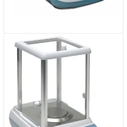
Conserto de balanças eletrônicas
Empresa de calibração
Empresa de calibração de balança
Calibração de balança semi analítica
Empresa de calibração de termohigrômetro
Empresa de calibração de termômetros
Empresa que faz calibração de balança
Empresas de manutenção de balanças
Empresas que fazem calibração de balanças
Instrumento metrológico temperatura
Instrumentos para laboratório
Instrumentos metrológicos
Instrumentos metrológicos termômetro